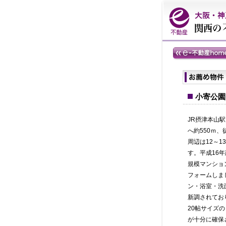
小寄公園
JR摂津本山
へ約550ｍ
周辺は12～
す。平成16年
規模マンショ
フォームしま
ン・浴室・洗
新調されてお
20帖サイズ
が十分に確保