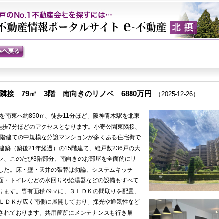
隣接 79㎡ 3階 南向きのリノベ 6880万円
（2025-
12-
26）
駅を南東へ約850ｍ、徒歩11分ほど、阪神青木駅を北東
、徒歩7分ほどのアクセスとなります。小寄公園東隣接、
13階建ての中規模な分譲マンションが多くある住宅街で
建築（築後21年経過）の15階建て、総戸数236戸の大
ン、このたび3階部分、南向きのお部屋を全面的にリ
した。床・壁・天井の張替は勿論、システムキッチ
面・トイレなどの水回りや給湯器などの設備もすべて
ります。専有面積79㎡に、３ＬＤＫの間取りを配置、
のＬＤＫが広く南側に展開しており、採光や通気性など
されております。共用箇所にメンテナンスも行き届