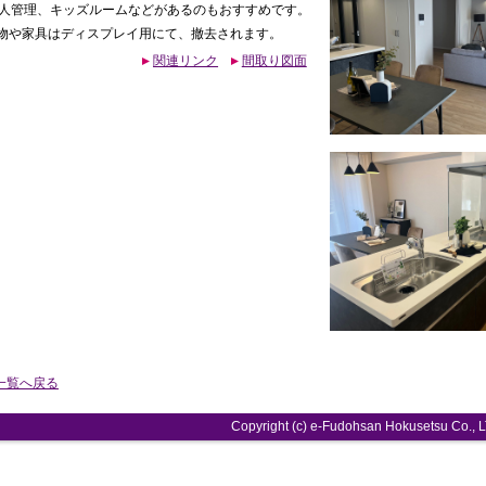
有人管理、キッズルームなどがあるのもおすすめです。
物や家具はディスプレイ用にて、撤去されます。
関連リンク
間取り図面
一覧へ戻る
Copyright (
c)
e-
Fudohsan Hokusetsu Co.
,
L