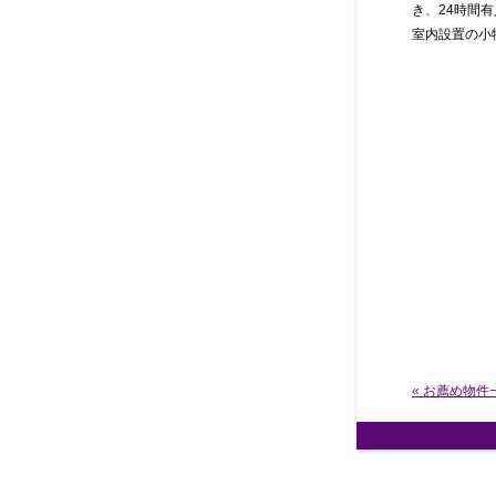
き、24時間
室内設置の小
« お薦め物件