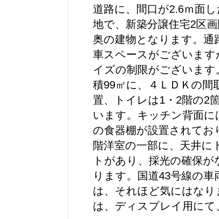
道路に、間口が2.
6ｍ面
地で、新築分譲住宅2区画
奥の建物となります。通
車スペースがございます
イズの制限がございます
積99㎡に、４ＬＤＫの間
置、トイレは1・2階の2
います。キッチン背面に
の食器棚が設置されてお
階洋室の一部に、天井に
トがあり、採光の確保が
ります。国道43号線の車
は、それほど気にはなり
は、ディスプレイ用にて